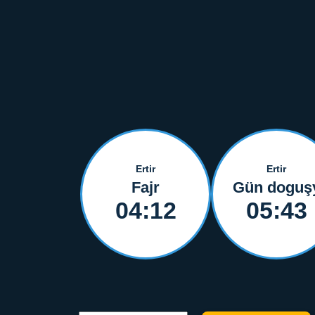
Ertir
Ertir
Fajr
Gün doguş
04:12
05:43