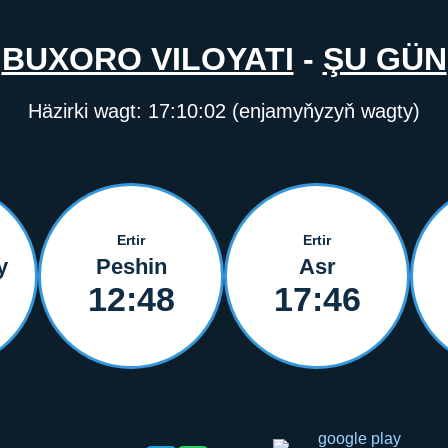
BUXORO VILOYATI
-
ŞU GÜN
Häzirki wagt:
17:10:02
(enjamyňyzyň wagty)
Ertir
Ertir
y
Peshin
Asr
12:48
17:46