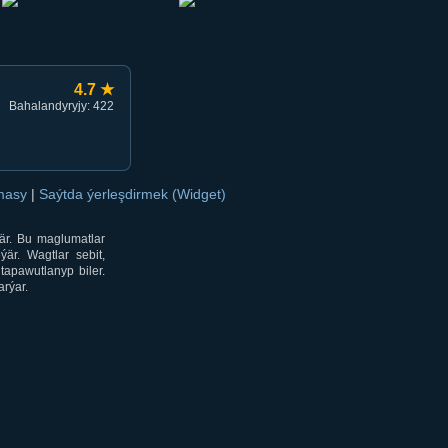
4.7 ★
Bahalandyryjy: 422
amasy
|
Saýtda ýerleşdirmek (Widget)
är. Bu maglumatlar
är. Wagtlar sebit,
tapawutlanyp biler.
rýar.