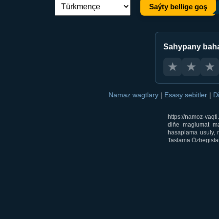
Saýty bellige goş
Dil çalşyryş:
Sahypany bah
★
★
★
Namaz wagtlary
|
Esasy sebitler
|
D
https://namoz-vaq
diňe maglumat mak
hasaplama usuly, m
Taslama Özbegistan