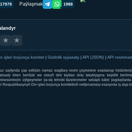
Paýlaşmak
17979
1988
Telegram orqali ulashish
WhatsApp orqali ulashish
alandyr
★
★
in işleri boýunça komitet
|
Gizlinlik syýasaty
|
API (JSON)
|
API resmin
ti.uz saýtynda çap edilýän namaz wagtlary resmi çeşmelere esaslanyp hödürlený
sady bilen berilýär we olaryň dini taýdan doly takyklygyna kepillik berilmeý
öwsümleýin üýtgeşmeler ýa-da tehniki täzelenmeler sebäpli käbir ýagdaýlarda 
 Respublikasynyň Din işleri boýunça komitetiniň netijenamasy esasynda iş alyp ba