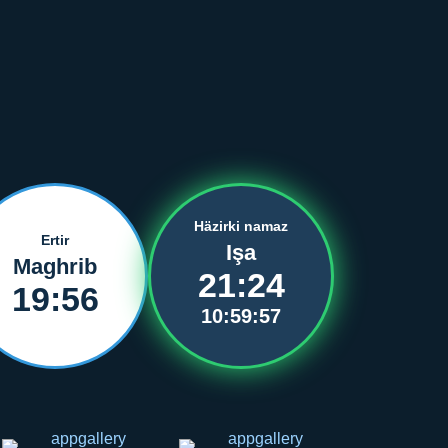
Häzirki namaz
Ertir
Işa
Maghrib
21:24
19:56
10:59:57