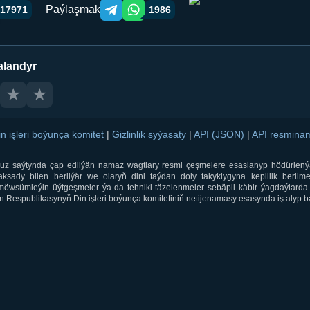
Paýlaşmak
17971
1986
Telegram orqali ulashish
WhatsApp orqali ulashish
alandyr
★
★
in işleri boýunça komitet
|
Gizlinlik syýasaty
|
API (JSON)
|
API resmin
ti.uz saýtynda çap edilýän namaz wagtlary resmi çeşmelere esaslanyp hödürlený
sady bilen berilýär we olaryň dini taýdan doly takyklygyna kepillik berilmeý
öwsümleýin üýtgeşmeler ýa-da tehniki täzelenmeler sebäpli käbir ýagdaýlarda 
 Respublikasynyň Din işleri boýunça komitetiniň netijenamasy esasynda iş alyp ba