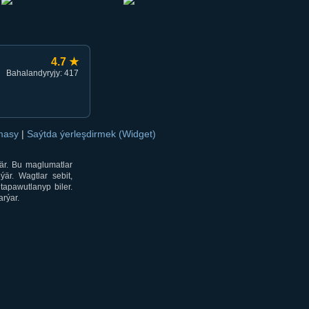
4.7 ★
Bahalandyryjy: 417
amasy
|
Saýtda ýerleşdirmek (Widget)
är. Bu maglumatlar
är. Wagtlar sebit,
tapawutlanyp biler.
rýar.