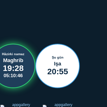
Häzirki namaz
Şu gün
Maghrib
Işa
19:28
20:55
05:10:45