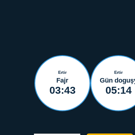
Ertir
Ertir
Fajr
Gün doguş
03:43
05:14