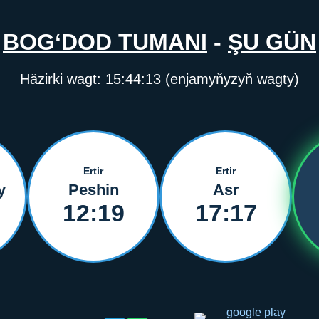
BOG‘DOD TUMANI
-
ŞU GÜN
Häzirki wagt:
15:44:14
(enjamyňyzyň wagty)
Ertir
Ertir
y
Peshin
Asr
12:19
17:17