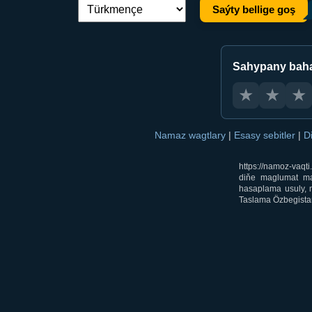
Saýty bellige goş
Dil çalşyryş:
Sahypany bah
★
★
★
Namaz wagtlary
|
Esasy sebitler
|
D
https://namoz-vaq
diňe maglumat mak
hasaplama usuly, m
Taslama Özbegistan