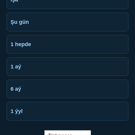
Şu gün
1 hepde
1 aý
6 aý
1 ýyl