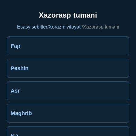
Xazorasp tumani
Esasy sebitler
/
Xorazm viloyati
/
Xazorasp tumani
Fajr
Peshin
Asr
Maghrib
Işa