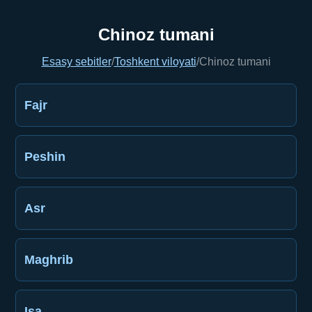
Chinoz tumani
Esasy sebitler
/
Toshkent viloyati
/
Chinoz tumani
Fajr
Peshin
Asr
Maghrib
Işa