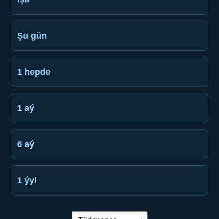
Şu gün
1 hepde
1 aý
6 aý
1 ýyl