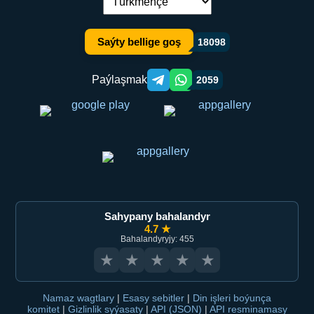
Dil çalşyryş:
Saýty bellige goş
18098
Paýlaşmak
2059
Telegram orqali ulashish
WhatsApp orqali ulashish
Sahypany bahalandyr
4.7 ★
Bahalandyryjy: 455
★
★
★
★
★
Namaz wagtlary
|
Esasy sebitler
|
Din işleri boýunça
komitet
|
Gizlinlik syýasaty
|
API (JSON)
|
API resminamasy