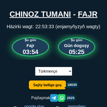
CHINOZ TUMANI
-
FAJR
Häzirki wagt:
22:53:33
(enjamyňyzyň wagty)
Şu gün
Şu gün
Fajr
Gün doguşy
03:54
05:25
Dil çalşyryş:
Saýty bellige goş
18035
Paýlaşmak
2025
Telegram orqali ulashish
WhatsApp orqali ulashish