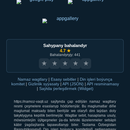
Sahypany bahalandyr
4.7 ★
Bahalandyryjy: 441
★
★
★
★
★
Namaz wagtlary
|
Esasy sebitler
|
Din işleri boýunça
komitet
|
Gizlinlik syýasaty
|
API (JSON)
|
API resminamasy
|
Saýtda ýerleşdirmek (Widget)
https://namoz-vaqti.uz saýtynda çap edilýän namaz wagtlary
resmi çeşmelere esaslanyp hödürlenýär. Bu maglumatlar diňe
maglumat maksady bilen berilýär we olaryň dini taýdan doly
takyklygyna kepillik berilmeýär. Wagtlar sebit, hasaplama usuly,
möwsümleýin üýtgeşmeler ýa-da tehniki täzelenmeler sebäpli
käbir ýagdaýlarda tapawutlanyp biler. Taslama Özbegistan
Respublikasynyň Din işleri boýunça komitetiniň netijenamasy