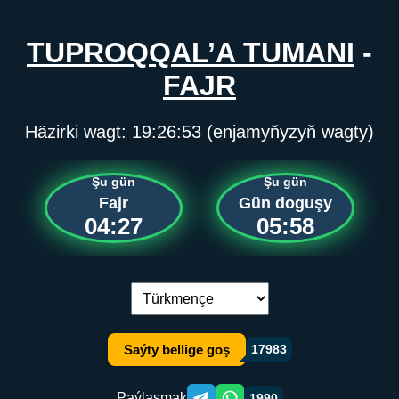
TUPROQQAL’A TUMANI
-
FAJR
Häzirki wagt:
19:26:53
(enjamyňyzyň wagty)
Şu gün
Şu gün
Fajr
Gün doguşy
04:27
05:58
Dil çalşyryş:
Saýty bellige goş
17983
Paýlaşmak
1990