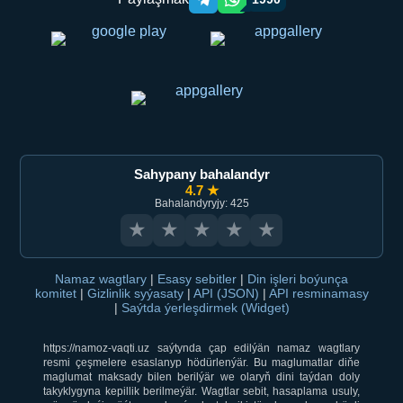
Telegram orqali ulashish
WhatsApp orqali ulashish
Sahypany bahalandyr
4.7 ★
Bahalandyryjy: 425
★
★
★
★
★
Namaz wagtlary
|
Esasy sebitler
|
Din işleri boýunça
komitet
|
Gizlinlik syýasaty
|
API (JSON)
|
API resminamasy
|
Saýtda ýerleşdirmek (Widget)
https://namoz-vaqti.uz saýtynda çap edilýän namaz wagtlary
resmi çeşmelere esaslanyp hödürlenýär. Bu maglumatlar diňe
maglumat maksady bilen berilýär we olaryň dini taýdan doly
takyklygyna kepillik berilmeýär. Wagtlar sebit, hasaplama usuly,