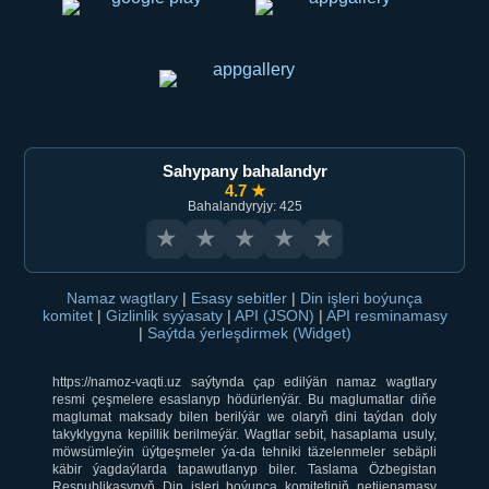
Sahypany bahalandyr
4.7 ★
Bahalandyryjy: 425
★
★
★
★
★
Namaz wagtlary
|
Esasy sebitler
|
Din işleri boýunça
komitet
|
Gizlinlik syýasaty
|
API (JSON)
|
API resminamasy
|
Saýtda ýerleşdirmek (Widget)
https://namoz-vaqti.uz saýtynda çap edilýän namaz wagtlary
resmi çeşmelere esaslanyp hödürlenýär. Bu maglumatlar diňe
maglumat maksady bilen berilýär we olaryň dini taýdan doly
takyklygyna kepillik berilmeýär. Wagtlar sebit, hasaplama usuly,
möwsümleýin üýtgeşmeler ýa-da tehniki täzelenmeler sebäpli
käbir ýagdaýlarda tapawutlanyp biler. Taslama Özbegistan
Respublikasynyň Din işleri boýunça komitetiniň netijenamasy