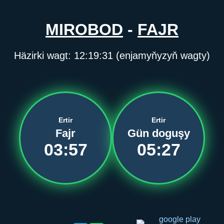
MIROBOD
-
FAJR
Häzirki wagt:
12:19:31
(enjamyňyzyň wagty)
Ertir
Ertir
Fajr
Gün doguşy
03:57
05:27