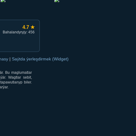
4.7 ★
Bahalandyryjy: 456
amasy
|
Saýtda ýerleşdirmek (Widget)
är. Bu maglumatlar
är. Wagtlar sebit,
tapawutlanyp biler.
rýar.