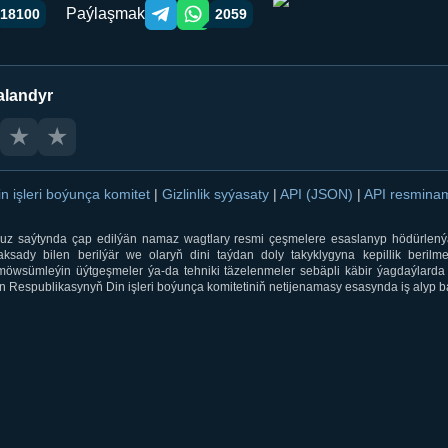
Paýlaşmak
18100
2059
Telegram orqali ulashish
WhatsApp orqali ulashish
alandyr
★
★
in işleri boýunça komitet
|
Gizlinlik syýasaty
|
API (JSON)
|
API resmin
ti.uz saýtynda çap edilýän namaz wagtlary resmi çeşmelere esaslanyp hödürlený
sady bilen berilýär we olaryň dini taýdan doly takyklygyna kepillik berilmeý
öwsümleýin üýtgeşmeler ýa-da tehniki täzelenmeler sebäpli käbir ýagdaýlarda 
 Respublikasynyň Din işleri boýunça komitetiniň netijenamasy esasynda iş alyp ba