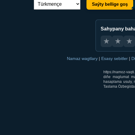
Saýty bellige goş
Dil çalşyryş:
Sahypany bah
★
★
★
Namaz wagtlary
|
Esasy sebitler
|
D
https://namoz-vaq
diňe maglumat mak
hasaplama usuly, m
Taslama Özbegistan