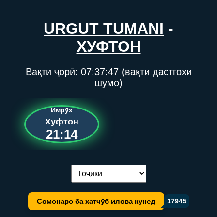
URGUT TUMANI
-
ХУФТОН
Вақти ҷорӣ:
07:37:47
(вақти дастгоҳи
шумо)
Имрӯз
Хуфтон
21:14
Иваз кардани забон:
Сомонаро ба хатчӯб илова кунед
17945