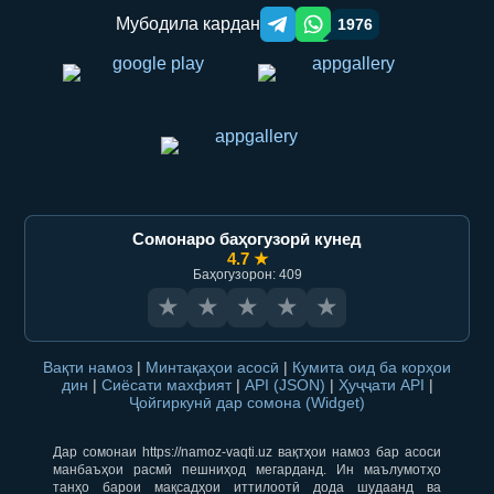
Мубодила кардан
1976
Telegram orqali ulashish
WhatsApp orqali ulashish
Сомонаро баҳогузорӣ кунед
4.7 ★
Баҳогузорон: 409
★
★
★
★
★
Вақти намоз
|
Минтақаҳои асосӣ
|
Кумита оид ба корҳои
дин
|
Сиёсати махфият
|
API (JSON)
|
Ҳуҷҷати API
|
Ҷойгиркунӣ дар сомона (Widget)
Дар сомонаи https://namoz-vaqti.uz вақтҳои намоз бар асоси
манбаъҳои расмӣ пешниҳод мегарданд. Ин маълумотҳо
танҳо барои мақсадҳои иттилоотӣ дода шудаанд ва