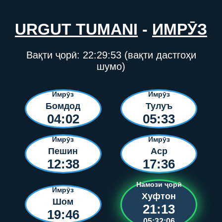
URGUT TUMANI
-
ИМРӮЗ
Вақти ҷорӣ:
22:29:53
(вақти дастгоҳи
шумо)
Имрӯз
Имрӯз
Бомдод
Тулуъ
04:02
05:33
Имрӯз
Имрӯз
Пешин
Аср
12:38
17:36
Намози ҷорӣ
Имрӯз
Хуфтон
Шом
21:13
19:46
05:32:06