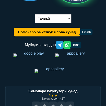
Иваз кардани забон:
Сомонаро ба хатчӯб илова кунед
17986
Мубодила кардан
1991
Telegram orqali ulashish
WhatsApp orqali ulashish
Сомонаро баҳогузорӣ кунед
4.7 ★
Баҳогузорон: 427
★
★
★
★
★