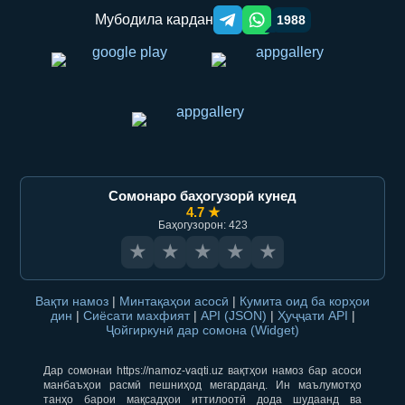
Мубодила кардан
1988
Telegram orqali ulashish
WhatsApp orqali ulashish
Сомонаро баҳогузорӣ кунед
4.7 ★
Баҳогузорон: 423
★
★
★
★
★
Вақти намоз
|
Минтақаҳои асосӣ
|
Кумита оид ба корҳои
дин
|
Сиёсати махфият
|
API (JSON)
|
Ҳуҷҷати API
|
Ҷойгиркунӣ дар сомона (Widget)
Дар сомонаи https://namoz-vaqti.uz вақтҳои намоз бар асоси
манбаъҳои расмӣ пешниҳод мегарданд. Ин маълумотҳо
танҳо барои мақсадҳои иттилоотӣ дода шудаанд ва