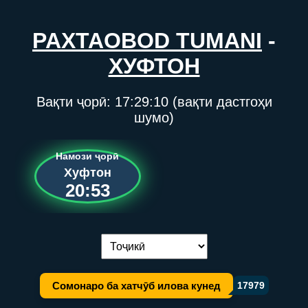
PAXTAOBOD TUMANI
-
ХУФТОН
Вақти ҷорӣ:
17:29:10
(вақти дастгоҳи
шумо)
Намози ҷорӣ
Хуфтон
20:53
Иваз кардани забон:
Сомонаро ба хатчӯб илова кунед
17979