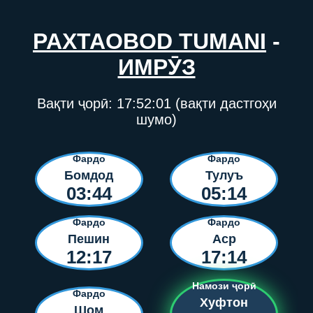
PAXTAOBOD TUMANI
-
ИМРӮЗ
Вақти ҷорӣ:
17:52:01
(вақти дастгоҳи
шумо)
Фардо
Фардо
Бомдод
Тулуъ
03:44
05:14
Фардо
Фардо
Пешин
Аср
12:17
17:14
Намози ҷорӣ
Фардо
Хуфтон
Шом