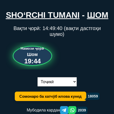
SHO‘RCHI TUMANI
-
ШОМ
Вақти ҷорӣ:
14:49:40
(вақти дастгоҳи
шумо)
Намози ҷорӣ
Шом
19:44
Иваз кардани забон:
Сомонаро ба хатчӯб илова кунед
18059
Мубодила кардан
2039
Telegram orqali ulashish
WhatsApp orqali ulashish