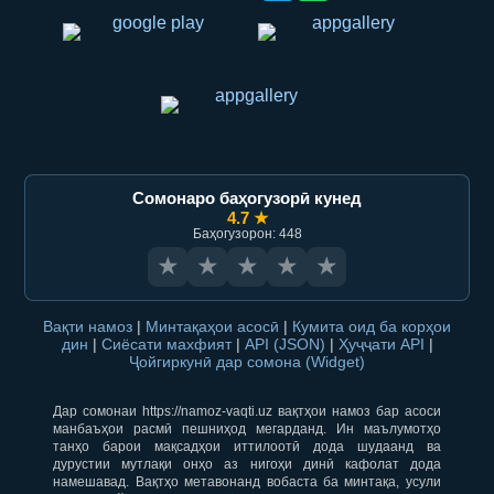
Сомонаро баҳогузорӣ кунед
4.7 ★
Баҳогузорон: 448
★
★
★
★
★
Вақти намоз
|
Минтақаҳои асосӣ
|
Кумита оид ба корҳои
дин
|
Сиёсати махфият
|
API (JSON)
|
Ҳуҷҷати API
|
Ҷойгиркунӣ дар сомона (Widget)
Дар сомонаи https://namoz-vaqti.uz вақтҳои намоз бар асоси
манбаъҳои расмӣ пешниҳод мегарданд. Ин маълумотҳо
танҳо барои мақсадҳои иттилоотӣ дода шудаанд ва
дурустии мутлақи онҳо аз нигоҳи динӣ кафолат дода
намешавад. Вақтҳо метавонанд вобаста ба минтақа, усули