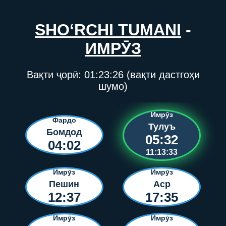
SHO‘RCHI TUMANI
-
ИМРӮЗ
Вақти ҷорӣ:
01:23:26
(вақти дастгоҳи
шумо)
Имрӯз
Фардо
Тулуъ
Бомдод
05:32
04:02
11:13:33
Имрӯз
Имрӯз
Пешин
Аср
12:37
17:35
Имрӯз
Имрӯз