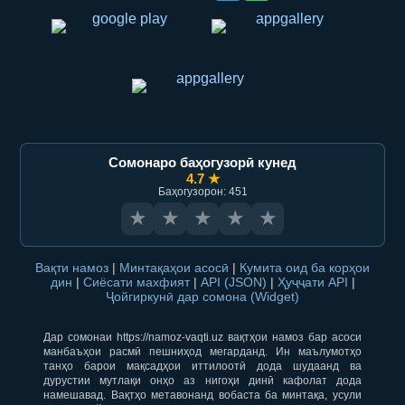
Сомонаро баҳогузорӣ кунед
4.7 ★
Баҳогузорон: 451
★
★
★
★
★
Вақти намоз
|
Минтақаҳои асосӣ
|
Кумита оид ба корҳои
дин
|
Сиёсати махфият
|
API (JSON)
|
Ҳуҷҷати API
|
Ҷойгиркунӣ дар сомона (Widget)
Дар сомонаи https://namoz-vaqti.uz вақтҳои намоз бар асоси
манбаъҳои расмӣ пешниҳод мегарданд. Ин маълумотҳо
танҳо барои мақсадҳои иттилоотӣ дода шудаанд ва
дурустии мутлақи онҳо аз нигоҳи динӣ кафолат дода
намешавад. Вақтҳо метавонанд вобаста ба минтақа, усули