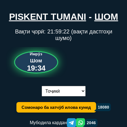
PISKENT TUMANI
-
ШОМ
Вақти ҷорӣ:
21:59:22
(вақти дастгоҳи
шумо)
Имрӯз
Шом
19:34
Иваз кардани забон:
Сомонаро ба хатчӯб илова кунед
18080
Мубодила кардан
2046
Telegram orqali ulashish
WhatsApp orqali ulashish