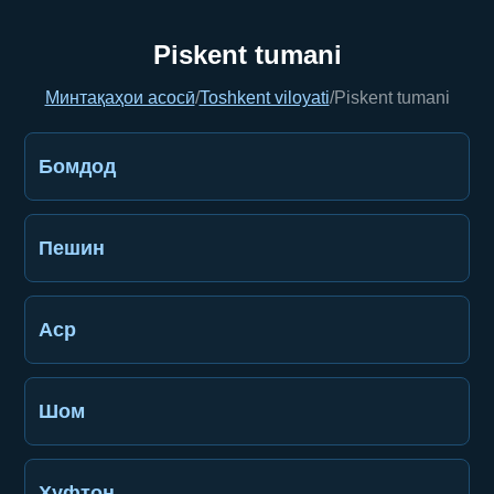
Piskent tumani
Минтақаҳои асосӣ
/
Toshkent viloyati
/
Piskent tumani
Бомдод
Пешин
Аср
Шом
Хуфтон