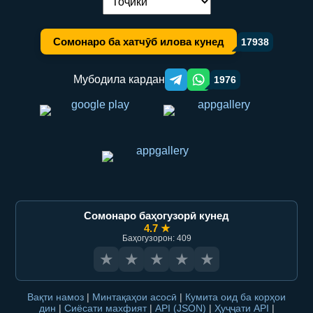
Иваз кардани забон:
Сомонаро ба хатчӯб илова кунед
17938
Мубодила кардан
1976
Telegram orqali ulashish
WhatsApp orqali ulashish
Сомонаро баҳогузорӣ кунед
4.7 ★
Баҳогузорон: 409
★
★
★
★
★
Вақти намоз
|
Минтақаҳои асосӣ
|
Кумита оид ба корҳои
дин
|
Сиёсати махфият
|
API (JSON)
|
Ҳуҷҷати API
|