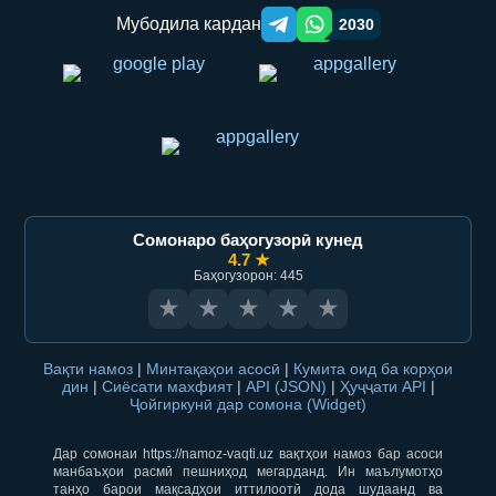
Мубодила кардан
2030
Telegram orqali ulashish
WhatsApp orqali ulashish
Сомонаро баҳогузорӣ кунед
4.7 ★
Баҳогузорон: 445
★
★
★
★
★
Вақти намоз
|
Минтақаҳои асосӣ
|
Кумита оид ба корҳои
дин
|
Сиёсати махфият
|
API (JSON)
|
Ҳуҷҷати API
|
Ҷойгиркунӣ дар сомона (Widget)
Дар сомонаи https://namoz-vaqti.uz вақтҳои намоз бар асоси
манбаъҳои расмӣ пешниҳод мегарданд. Ин маълумотҳо
танҳо барои мақсадҳои иттилоотӣ дода шудаанд ва