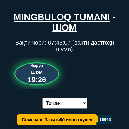
MINGBULOQ TUMANI
-
ШОМ
Вақти ҷорӣ:
07:45:08
(вақти дастгоҳи
шумо)
Имрӯз
Шом
19:26
Иваз кардани забон:
Сомонаро ба хатчӯб илова кунед
18043