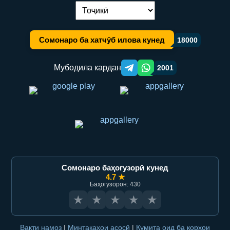
Иваз кардани забон:
Сомонаро ба хатчӯб илова кунед
18000
Мубодила кардан
2001
Telegram orqali ulashish
WhatsApp orqali ulashish
Сомонаро баҳогузорӣ кунед
4.7 ★
Баҳогузорон: 430
★
★
★
★
★
Вақти намоз
|
Минтақаҳои асосӣ
|
Кумита оид ба корҳои