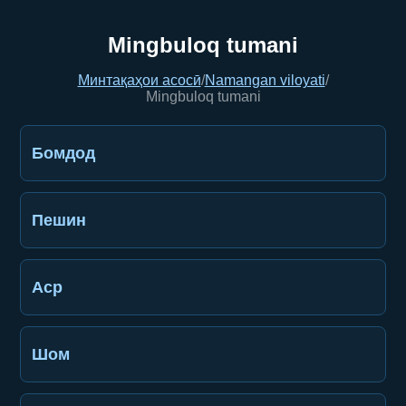
Mingbuloq tumani
Минтақаҳои асосӣ
/
Namangan viloyati
/
Mingbuloq tumani
Бомдод
Пешин
Аср
Шом