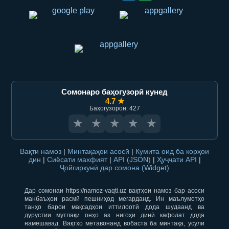
Сомонаро баҳогузорӣ кунед
4.7 ★
Баҳогузорон: 427
★
★
★
★
★
Вақти намоз
|
Минтақаҳои асосӣ
|
Кумита оид ба корҳои
дин
|
Сиёсати махфият
|
API (JSON)
|
Ҳуҷҷати API
|
Ҷойгиркунӣ дар сомона (Widget)
Дар сомонаи https://namoz-vaqti.uz вақтҳои намоз бар асоси
манбаъҳои расмӣ пешниҳод мегарданд. Ин маълумотҳо
танҳо барои мақсадҳои иттилоотӣ дода шудаанд ва
дурустии мутлақи онҳо аз нигоҳи динӣ кафолат дода
намешавад. Вақтҳо метавонанд вобаста ба минтақа, усули