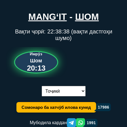
MANG‘IT
-
ШОМ
Вақти ҷорӣ:
22:38:38
(вақти дастгоҳи
шумо)
Имрӯз
Шом
20:13
Иваз кардани забон:
Сомонаро ба хатчӯб илова кунед
17986
Мубодила кардан
1991
Telegram orqali ulashish
WhatsApp orqali ulashish