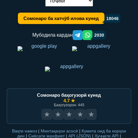
Иваз кардани забон:
Сомонаро ба хатчӯб илова кунед
18046
Мубодила кардан
2030
Telegram orqali ulashish
WhatsApp orqali ulashish
Сомонаро баҳогузорӣ кунед
4.7 ★
Баҳогузорон: 445
★
★
★
★
★
Вақти намоз
|
Минтақаҳои асосӣ
|
Кумита оид ба корҳои
дин
|
Сиёсати махфият
|
API (JSON)
|
Ҳуҷҷати API
|