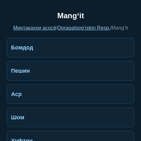
Mang‘it
Минтақаҳои асосӣ
/
Qoraqalpog‘iston Resp.
/
Mang‘it
Бомдод
Пешин
Аср
Шом
Хуфтон