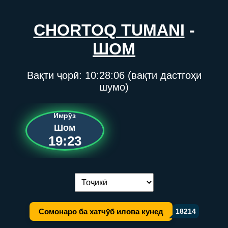
CHORTOQ TUMANI
-
ШОМ
Вақти ҷорӣ:
10:28:06
(вақти дастгоҳи
шумо)
Имрӯз
Шом
19:23
Иваз кардани забон:
Сомонаро ба хатчӯб илова кунед
18214