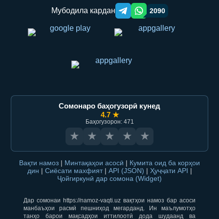
Мубодила кардан
2090
Telegram orqali ulashish
WhatsApp orqali ulashish
Сомонаро баҳогузорӣ кунед
4.7 ★
Баҳогузорон: 471
★
★
★
★
★
Вақти намоз
|
Минтақаҳои асосӣ
|
Кумита оид ба корҳои
дин
|
Сиёсати махфият
|
API (JSON)
|
Ҳуҷҷати API
|
Ҷойгиркунӣ дар сомона (Widget)
Дар сомонаи https://namoz-vaqti.uz вақтҳои намоз бар асоси
манбаъҳои расмӣ пешниҳод мегарданд. Ин маълумотҳо
танҳо барои мақсадҳои иттилоотӣ дода шудаанд ва