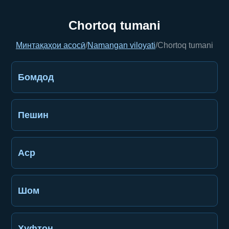
Chortoq tumani
Минтақаҳои асосӣ
/
Namangan viloyati
/
Chortoq tumani
Бомдод
Пешин
Аср
Шом
Хуфтон