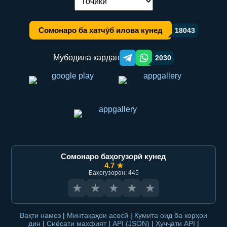
Иваз кардани забон:
Сомонаро ба хатчӯб илова кунед
18043
Мубодила кардан
2030
Telegram orqali ulashish
WhatsApp orqali ulashish
Сомонаро баҳогузорӣ кунед
4.7 ★
Баҳогузорон: 445
★
★
★
★
★
Вақти намоз
|
Минтақаҳои асосӣ
|
Кумита оид ба корҳои
дин
|
Сиёсати махфият
|
API (JSON)
|
Ҳуҷҷати API
|