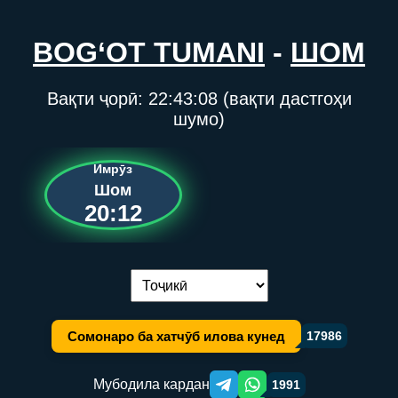
BOG‘OT TUMANI
-
ШОМ
Вақти ҷорӣ:
22:43:08
(вақти дастгоҳи
шумо)
Имрӯз
Шом
20:12
Иваз кардани забон:
Сомонаро ба хатчӯб илова кунед
17986
Мубодила кардан
1991
Telegram orqali ulashish
WhatsApp orqali ulashish