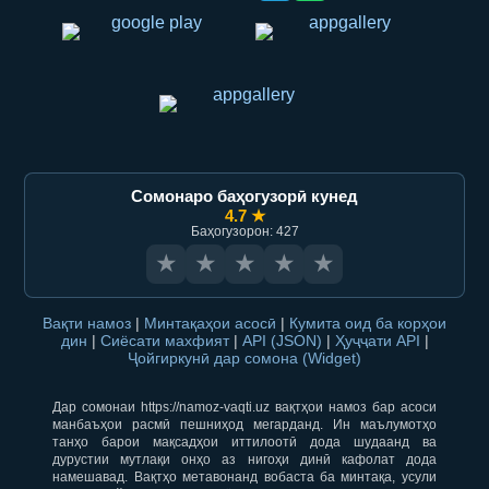
Сомонаро баҳогузорӣ кунед
4.7 ★
Баҳогузорон: 427
★
★
★
★
★
Вақти намоз
|
Минтақаҳои асосӣ
|
Кумита оид ба корҳои
дин
|
Сиёсати махфият
|
API (JSON)
|
Ҳуҷҷати API
|
Ҷойгиркунӣ дар сомона (Widget)
Дар сомонаи https://namoz-vaqti.uz вақтҳои намоз бар асоси
манбаъҳои расмӣ пешниҳод мегарданд. Ин маълумотҳо
танҳо барои мақсадҳои иттилоотӣ дода шудаанд ва
дурустии мутлақи онҳо аз нигоҳи динӣ кафолат дода
намешавад. Вақтҳо метавонанд вобаста ба минтақа, усули