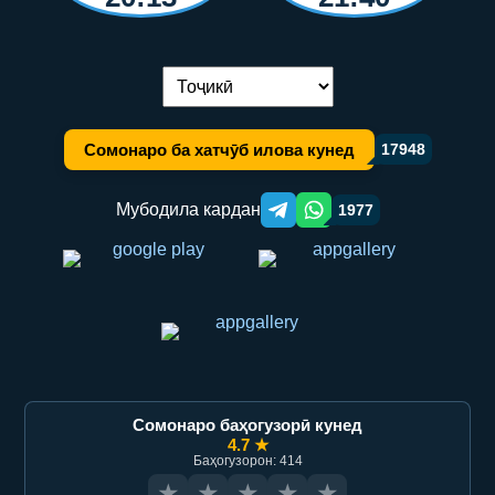
Иваз кардани забон:
Сомонаро ба хатчӯб илова кунед
17948
Мубодила кардан
1977
Telegram orqali ulashish
WhatsApp orqali ulashish
Сомонаро баҳогузорӣ кунед
4.7 ★
Баҳогузорон: 414
★
★
★
★
★