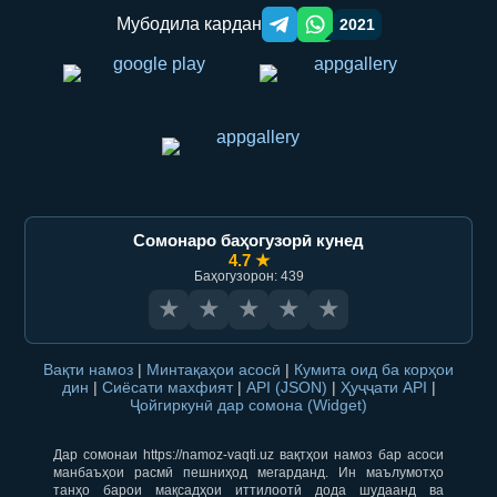
Мубодила кардан
2021
Telegram orqali ulashish
WhatsApp orqali ulashish
Сомонаро баҳогузорӣ кунед
4.7 ★
Баҳогузорон: 439
★
★
★
★
★
Вақти намоз
|
Минтақаҳои асосӣ
|
Кумита оид ба корҳои
дин
|
Сиёсати махфият
|
API (JSON)
|
Ҳуҷҷати API
|
Ҷойгиркунӣ дар сомона (Widget)
Дар сомонаи https://namoz-vaqti.uz вақтҳои намоз бар асоси
манбаъҳои расмӣ пешниҳод мегарданд. Ин маълумотҳо
танҳо барои мақсадҳои иттилоотӣ дода шудаанд ва