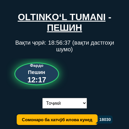
OLTINKO‘L TUMANI
-
ПЕШИН
Вақти ҷорӣ:
18:56:37
(вақти дастгоҳи
шумо)
Фардо
Пешин
12:17
Иваз кардани забон:
Сомонаро ба хатчӯб илова кунед
18030