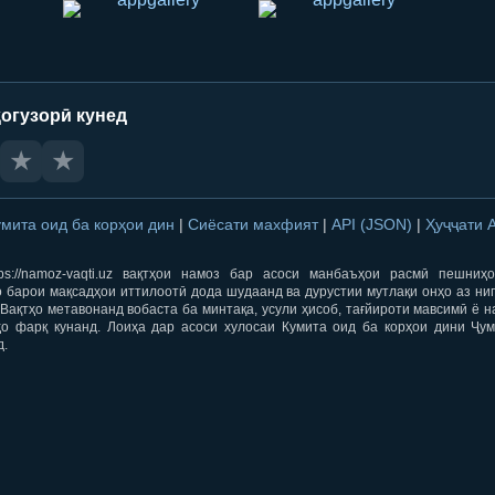
огузорӣ кунед
★
★
умита оид ба корҳои дин
|
Сиёсати махфият
|
API (JSON)
|
Ҳуҷҷати 
ps://namoz-vaqti.uz вақтҳои намоз бар асоси манбаъҳои расмӣ пешниҳ
 барои мақсадҳои иттилоотӣ дода шудаанд ва дурустии мутлақи онҳо аз ни
Вақтҳо метавонанд вобаста ба минтақа, усули ҳисоб, тағйироти мавсимӣ ё н
ҳо фарқ кунанд. Лоиҳа дар асоси хулосаи Кумита оид ба корҳои дини Ҷум
д.