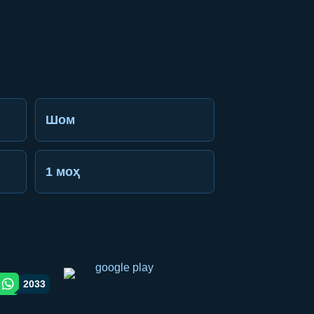
Шом
1 моҳ
2033
gram orqali ulashish
WhatsApp orqali ulashish