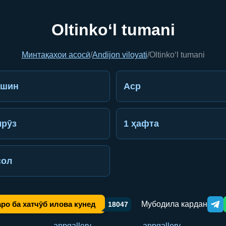
Oltinko‘l tumani
Минтақаҳои асосӣ
/
Andijon viloyati
/
Oltinko‘l tumani
ешин
Аср
рӯз
1 ҳафта
сол
Мубодила кардан
ро ба хатчӯб илова кунед
18047
Tele