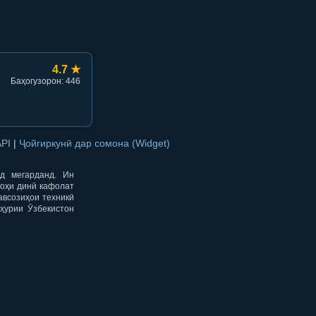
4.7 ★
Баҳогузорон: 446
API
|
Ҷойгиркунӣ дар сомона (Widget)
од мегарданд. Ин
гоҳи динӣ кафолат
авсозиҳои техникӣ
ҳурии Ӯзбекистон