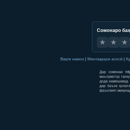
Сомонаро баҳ
★
★
★
Вақти намоз
|
Минтақаҳои асосӣ
|
К
Дар сомонаи htt
маълумотҳо танҳо
дода намешавад. 
дар баъзе ҳолат
фаъолият мекуна