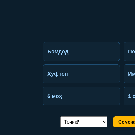
Бомдод
П
Хуфтон
Им
6 моҳ
1 
Сомона
Иваз кардани забон: