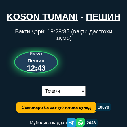
KOSON TUMANI
-
ПЕШИН
Вақти ҷорӣ:
19:28:35
(вақти дастгоҳи
шумо)
Имрӯз
Пешин
12:43
Иваз кардани забон:
Сомонаро ба хатчӯб илова кунед
18078
Мубодила кардан
2046
Telegram orqali ulashish
WhatsApp orqali ulashish