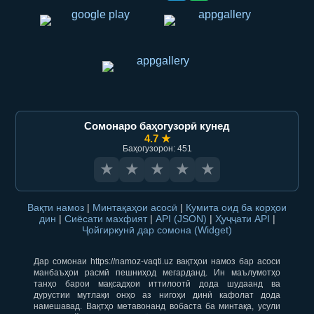
Сомонаро баҳогузорӣ кунед
4.7 ★
Баҳогузорон: 451
★
★
★
★
★
Вақти намоз
|
Минтақаҳои асосӣ
|
Кумита оид ба корҳои
дин
|
Сиёсати махфият
|
API (JSON)
|
Ҳуҷҷати API
|
Ҷойгиркунӣ дар сомона (Widget)
Дар сомонаи https://namoz-vaqti.uz вақтҳои намоз бар асоси
манбаъҳои расмӣ пешниҳод мегарданд. Ин маълумотҳо
танҳо барои мақсадҳои иттилоотӣ дода шудаанд ва
дурустии мутлақи онҳо аз нигоҳи динӣ кафолат дода
намешавад. Вақтҳо метавонанд вобаста ба минтақа, усули