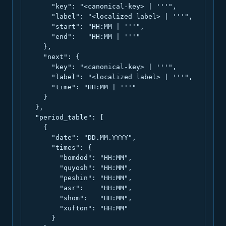
      "key": "<canonical-key> | '''",

      "label": "<localized label> | '''",

      "start": "HH:MM | '''",

      "end":   "HH:MM | '''"

    },

    "next": {

      "key": "<canonical-key> | '''",

      "label": "<localized label> | '''",

      "time": "HH:MM | '''"

    }

  },

  "period_table": [

    {

      "date": "DD.MM.YYYY",

      "times": {

        "bomdod": "HH:MM",

        "quyosh": "HH:MM",

        "peshin": "HH:MM",

        "asr":    "HH:MM",

        "shom":   "HH:MM",

        "xufton": "HH:MM"

      }
