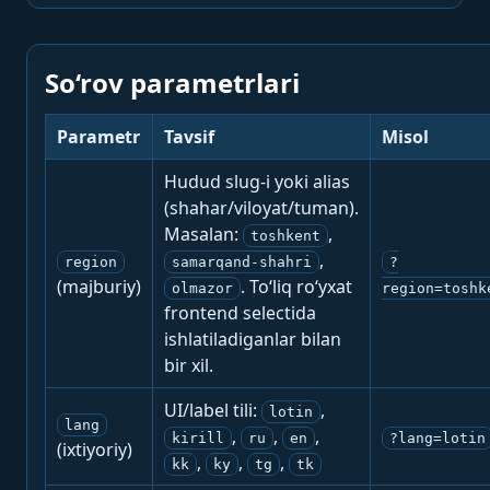
So‘rov parametrlari
Parametr
Tavsif
Misol
Hudud slug-i yoki alias
(shahar/viloyat/tuman).
Masalan:
,
toshkent
,
region
samarqand-shahri
?
(majburiy)
. To‘liq ro‘yxat
olmazor
region=toshk
frontend selectida
ishlatiladiganlar bilan
bir xil.
UI/label tili:
,
lotin
lang
,
,
,
kirill
ru
en
?lang=lotin
(ixtiyoriy)
,
,
,
kk
ky
tg
tk