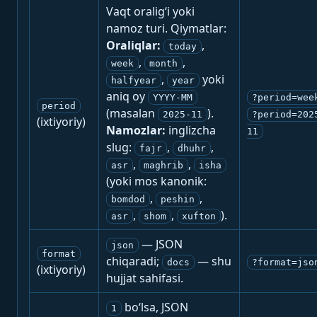
Vaqt oralig‘i yoki
namoz turi. Qiymatlar:
Oraliqlar:
,
today
,
,
week
month
,
yoki
halfyear
year
aniq oy
YYYY-MM
?period=wee
period
(masalan
).
2025-11
?period=202
(ixtiyoriy)
Namozlar:
inglizcha
11
slug:
,
,
fajr
dhuhr
,
,
asr
maghrib
isha
(yoki mos kanonik:
,
,
bomdod
peshin
,
,
).
asr
shom
xufton
— JSON
json
format
chiqaradi;
— shu
docs
?format=jso
(ixtiyoriy)
hujjat sahifasi.
bo‘lsa, JSON
1