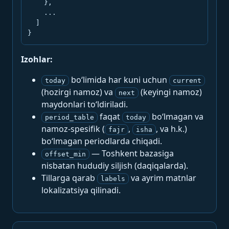
    },

    ...

  ]

}
Izohlar:
bo‘limida har kuni uchun
today
current
(hozirgi namoz) va
(keyingi namoz)
next
maydonlari to‘ldiriladi.
faqat
bo‘lmagan va
period_table
today
namoz-spesifik (
,
, va h.k.)
fajr
isha
bo‘lmagan periodlarda chiqadi.
— Toshkent bazasiga
offset_min
nisbatan hududiy siljish (daqiqalarda).
Tillarga qarab
va ayrim matnlar
labels
lokalizatsiya qilinadi.