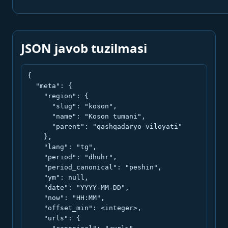
JSON javob tuzilmasi
{

  "meta": {

    "region": {

      "slug": "koson",

      "name": "Koson tumani",

      "parent": "qashqadaryo-viloyati"

    },

    "lang": "tg",

    "period": "dhuhr",

    "period_canonical": "peshin",

    "ym": null,

    "date": "YYYY-MM-DD",

    "now": "HH:MM",

    "offset_min": <integer>,

    "urls": {
