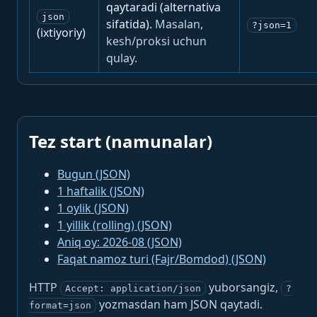
qaytaradi (alternativa
json
sifatida).
Masalan,
?json=1
(ixtiyoriy)
kesh/proksi uchun
qulay.
Tez start (namunalar)
Bugun (JSON)
1 haftalik (JSON)
1 oylik (JSON)
1 yillik (rolling) (JSON)
Aniq oy: 2026-08 (JSON)
Faqat namoz turi (Fajr/Bomdod) (JSON)
HTTP
yuborsangiz,
Accept: application/json
?
yozmasdan ham JSON qaytadi.
format=json