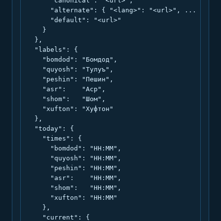
      "canonical": "<url>",

      "alternate": { "<lang>": "<url>", ... },

      "default": "<url>"

    }

  },

  "labels": {

    "bomdod": "Бомдод",

    "quyosh": "Тулуъ",

    "peshin": "Пешин",

    "asr":    "Аср",

    "shom":   "Шом",

    "xufton": "Хуфтон"

  },

  "today": {

    "times": {

      "bomdod": "HH:MM",

      "quyosh": "HH:MM",

      "peshin": "HH:MM",

      "asr":    "HH:MM",

      "shom":   "HH:MM",

      "xufton": "HH:MM"

    },

    "current": {
