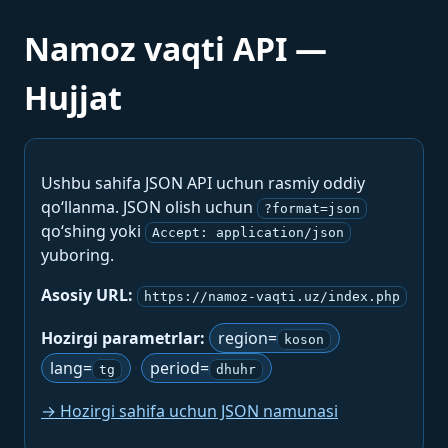
Namoz vaqti API —
Hujjat
Ushbu sahifa JSON API uchun rasmiy oddiy
qo‘llanma. JSON olish uchun
?format=json
qo‘shing yoki
Accept: application/json
yuboring.
Asosiy URL:
https://namoz-vaqti.uz/index.php
Hozirgi parametrlar:
region=
koson
lang=
period=
tg
dhuhr
→ Hozirgi sahifa uchun JSON namunasi