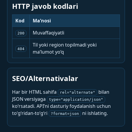
HTTP javob kodlari
Kod
Ma’nosi
Muvaffaqiyatli
200
Til yoki region topilmadi yoki
404
ma’lumot yo‘q
SEO/Alternativalar
Har bir HTML sahifa
bilan
rel="alternate"
JSON versiyaga
type="application/json"
ko‘rsatadi. API’ni dasturiy foydalanish uchun
to‘g‘ridan-to‘g‘ri
ni ishlating.
?format=json