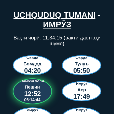
UCHQUDUQ TUMANI
-
ИМРӮЗ
Вақти ҷорӣ:
11:34:15
(вақти дастгоҳи
шумо)
Фардо
Фардо
Бомдод
Тулуъ
04:20
05:50
Намози ҷорӣ
Имрӯз
Пешин
Аср
12:52
17:49
06:14:44
Имрӯз
Имрӯз