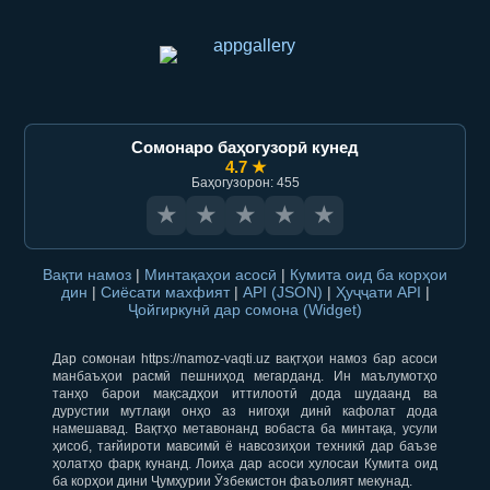
Сомонаро баҳогузорӣ кунед
4.7 ★
Баҳогузорон: 455
★
★
★
★
★
Вақти намоз
|
Минтақаҳои асосӣ
|
Кумита оид ба корҳои
дин
|
Сиёсати махфият
|
API (JSON)
|
Ҳуҷҷати API
|
Ҷойгиркунӣ дар сомона (Widget)
Дар сомонаи https://namoz-vaqti.uz вақтҳои намоз бар асоси
манбаъҳои расмӣ пешниҳод мегарданд. Ин маълумотҳо
танҳо барои мақсадҳои иттилоотӣ дода шудаанд ва
дурустии мутлақи онҳо аз нигоҳи динӣ кафолат дода
намешавад. Вақтҳо метавонанд вобаста ба минтақа, усули
ҳисоб, тағйироти мавсимӣ ё навсозиҳои техникӣ дар баъзе
ҳолатҳо фарқ кунанд. Лоиҳа дар асоси хулосаи Кумита оид
ба корҳои дини Ҷумҳурии Ӯзбекистон фаъолият мекунад.