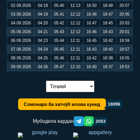
02.09.2026
04:18
05:40
12:13
16:50
18:48
20:07
03.09.2026
04:19
05:41
12:12
16:48
18:47
20:05
04.09.2026
04:20
05:42
12:12
16:47
18:45
20:03
05.09.2026
04:21
05:43
12:12
16:46
18:43
20:01
06.09.2026
04:23
05:44
12:11
16:45
18:42
19:59
07.09.2026
04:24
05:45
12:11
16:43
18:40
19:57
08.09.2026
04:25
05:46
12:11
16:42
18:38
19:55
09.09.2026
04:26
05:47
12:10
16:40
18:37
19:53
Иваз кардани забон:
Сомонаро ба хатчӯб илова кунед
18096
Мубодила кардан
2053
Telegram orqali ulashish
WhatsApp orqali ulashish