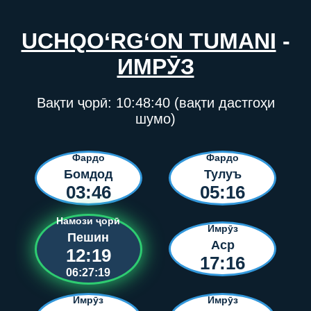
UCHQO‘RG‘ON TUMANI
-
ИМРӮЗ
Вақти ҷорӣ:
10:48:40
(вақти дастгоҳи
шумо)
Фардо
Фардо
Бомдод
Тулуъ
03:46
05:16
Намози ҷорӣ
Имрӯз
Пешин
Аср
12:19
17:16
06:27:19
Имрӯз
Имрӯз