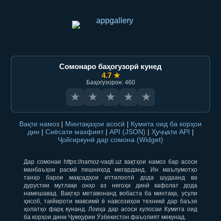
Сомонаро баҳогузорӣ кунед
4.7 ★
Баҳогузорон: 460
★
★
★
★
★
Вақти намоз
|
Минтақаҳои асосӣ
|
Кумита оид ба корҳои
дин
|
Сиёсати махфият
|
API (JSON)
|
Ҳуҷҷати API
|
Ҷойгиркунӣ дар сомона (Widget)
Дар сомонаи https://namoz-vaqti.uz вақтҳои намоз бар асоси
манбаъҳои расмӣ пешниҳод мегарданд. Ин маълумотҳо
танҳо барои мақсадҳои иттилоотӣ дода шудаанд ва
дурустии мутлақи онҳо аз нигоҳи динӣ кафолат дода
намешавад. Вақтҳо метавонанд вобаста ба минтақа, усули
ҳисоб, тағйироти мавсимӣ ё навсозиҳои техникӣ дар баъзе
ҳолатҳо фарқ кунанд. Лоиҳа дар асоси хулосаи Кумита оид
ба корҳои дини Ҷумҳурии Ӯзбекистон фаъолият мекунад.