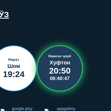
ӮЗ
Намози ҷорӣ
Имрӯз
Хуфтон
Шом
20:50
19:24
06:40:47