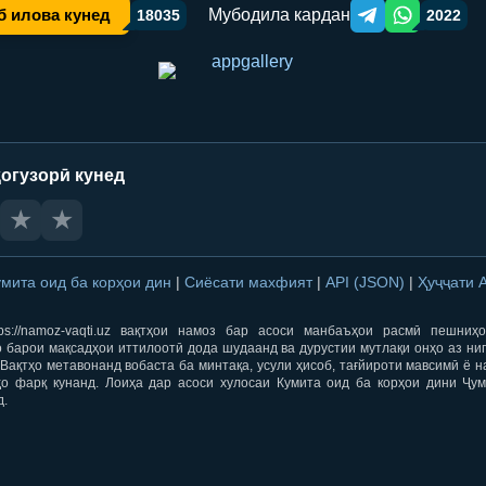
Мубодила кардан
б илова кунед
18035
2022
Telegram orqali ulas
WhatsApp orqa
огузорӣ кунед
★
★
умита оид ба корҳои дин
|
Сиёсати махфият
|
API (JSON)
|
Ҳуҷҷати 
ps://namoz-vaqti.uz вақтҳои намоз бар асоси манбаъҳои расмӣ пешниҳ
 барои мақсадҳои иттилоотӣ дода шудаанд ва дурустии мутлақи онҳо аз ни
Вақтҳо метавонанд вобаста ба минтақа, усули ҳисоб, тағйироти мавсимӣ ё н
ҳо фарқ кунанд. Лоиҳа дар асоси хулосаи Кумита оид ба корҳои дини Ҷум
д.