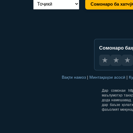
Сомонаро ба хатчӯ
Иваз кардани забон:
Сомонаро баҳ
★
★
★
Вақти намоз
|
Минтақаҳои асосӣ
|
К
Дар сомонаи htt
маълумотҳо танҳо
дода намешавад. 
дар баъзе ҳолат
фаъолият мекуна