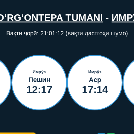
O‘RG‘ONTEPA TUMANI
-
ИМР
Вақти ҷорӣ:
21:01:12
(вақти дастгоҳи шумо)
Имрӯз
Имрӯз
Пешин
Аср
12:17
17:14