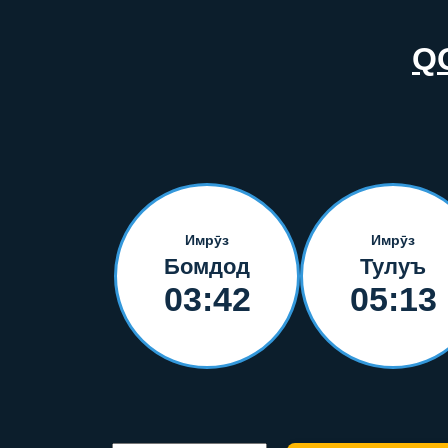
Q
Имрӯз
Имрӯз
Бомдод
Тулуъ
03:42
05:13