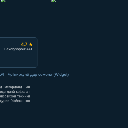
hish
li ulashish
4.7 ★
Баҳогузорон: 441
API
|
Ҷойгиркунӣ дар сомона (Widget)
од мегарданд. Ин
гоҳи динӣ кафолат
авсозиҳои техникӣ
ҳурии Ӯзбекистон