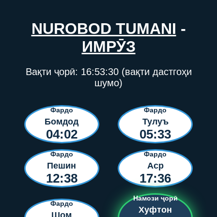
NUROBOD TUMANI
-
ИМРӮЗ
Вақти ҷорӣ:
16:53:30
(вақти дастгоҳи
шумо)
Фардо
Фардо
Бомдод
Тулуъ
04:02
05:33
Фардо
Фардо
Пешин
Аср
12:38
17:36
Намози ҷорӣ
Фардо
Хуфтон
Шом