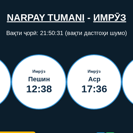
NARPAY TUMANI
-
ИМРӮЗ
Вақти ҷорӣ:
21:50:31
(вақти дастгоҳи шумо)
Имрӯз
Имрӯз
Пешин
Аср
12:38
17:36