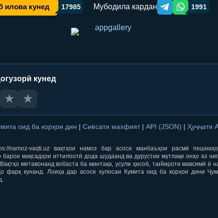
Мубодила кардан
б илова кунед
17985
1991
Telegram orqali ulas
WhatsApp orqa
огузорӣ кунед
★
★
умита оид ба корҳои дин
|
Сиёсати махфият
|
API (JSON)
|
Ҳуҷҷати 
ps://namoz-vaqti.uz вақтҳои намоз бар асоси манбаъҳои расмӣ пешниҳ
 барои мақсадҳои иттилоотӣ дода шудаанд ва дурустии мутлақи онҳо аз ни
Вақтҳо метавонанд вобаста ба минтақа, усули ҳисоб, тағйироти мавсимӣ ё н
ҳо фарқ кунанд. Лоиҳа дар асоси хулосаи Кумита оид ба корҳои дини Ҷум
д.