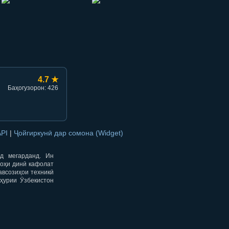
hish
li ulashish
4.7 ★
Баҳогузорон: 426
API
|
Ҷойгиркунӣ дар сомона (Widget)
од мегарданд. Ин
гоҳи динӣ кафолат
авсозиҳои техникӣ
ҳурии Ӯзбекистон