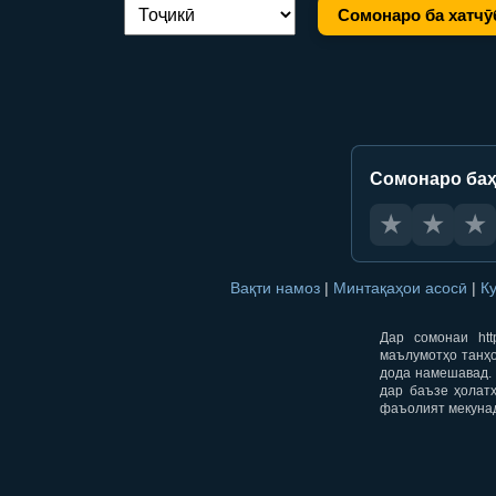
Сомонаро ба хатчӯ
Иваз кардани забон:
Сомонаро баҳ
★
★
★
Вақти намоз
|
Минтақаҳои асосӣ
|
К
Дар сомонаи htt
маълумотҳо танҳо
дода намешавад. 
дар баъзе ҳолат
фаъолият мекуна