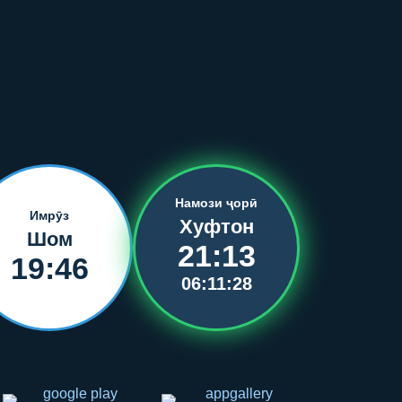
Намози ҷорӣ
Имрӯз
Хуфтон
Шом
21:13
19:46
06:11:28