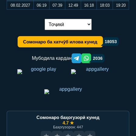
08.02.2027
06:19
07:39
12:49
16:18
18:03
19:20
Иваз кардани забон:
Сомонаро ба хатчӯб илова кунед
18053
Мубодила кардан
2036
Telegram orqali ulashish
WhatsApp orqali ulashish
Сомонаро баҳогузорӣ кунед
4.7 ★
Баҳогузорон: 447