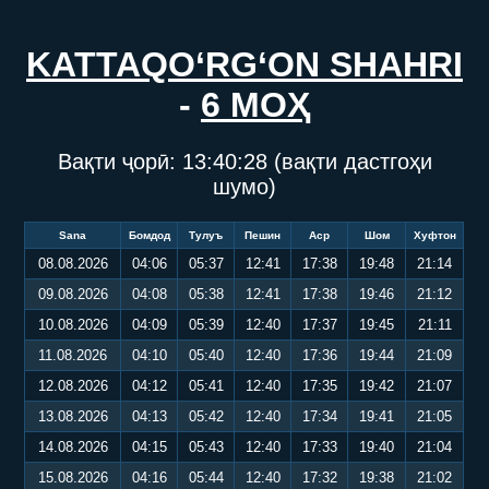
KATTAQO‘RG‘ON SHAHRI
-
6 МОҲ
Вақти ҷорӣ:
13:40:28
(вақти дастгоҳи
шумо)
Sana
Бомдод
Тулуъ
Пешин
Аср
Шом
Хуфтон
08.08.2026
04:06
05:37
12:41
17:38
19:48
21:14
09.08.2026
04:08
05:38
12:41
17:38
19:46
21:12
10.08.2026
04:09
05:39
12:40
17:37
19:45
21:11
11.08.2026
04:10
05:40
12:40
17:36
19:44
21:09
12.08.2026
04:12
05:41
12:40
17:35
19:42
21:07
13.08.2026
04:13
05:42
12:40
17:34
19:41
21:05
14.08.2026
04:15
05:43
12:40
17:33
19:40
21:04
15.08.2026
04:16
05:44
12:40
17:32
19:38
21:02