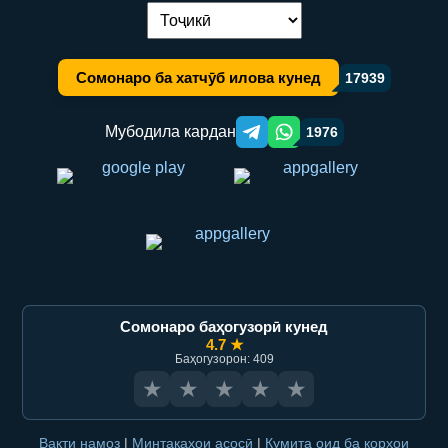
Иваз кардани забон:
Сомонаро ба хатчӯб илова кунед
17939
Мубодила кардан
1976
Telegram orqali ulashish
WhatsApp orqali ulashish
Сомонаро баҳогузорӣ кунед
4.7 ★
Баҳогузорон: 409
★
★
★
★
★
Вақти намоз
|
Минтақаҳои асосӣ
|
Кумита оид ба корҳои