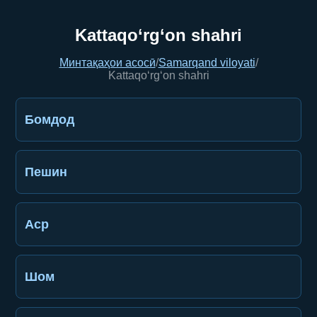
Kattaqo‘rg‘on shahri
Минтақаҳои асосӣ
/
Samarqand viloyati
/
Kattaqo‘rg‘on shahri
Бомдод
Пешин
Аср
Шом