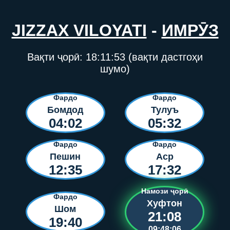
JIZZAX VILOYATI
-
ИМРӮЗ
Вақти ҷорӣ:
18:11:53
(вақти дастгоҳи
шумо)
Фардо
Фардо
Бомдод
Тулуъ
04:02
05:32
Фардо
Фардо
Пешин
Аср
12:35
17:32
Намози ҷорӣ
Фардо
Хуфтон
Шом
21:08
19:40
09:48:06