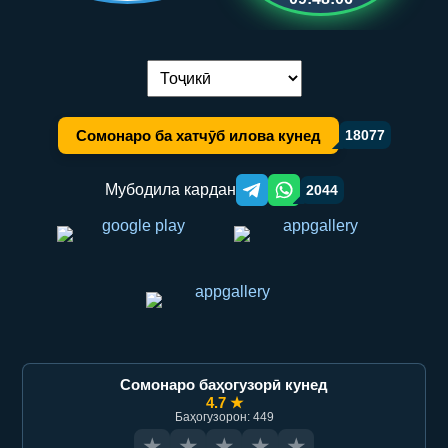
Иваз кардани забон:
Сомонаро ба хатчӯб илова кунед
18077
Мубодила кардан
2044
Telegram orqali ulashish
WhatsApp orqali ulashish
Сомонаро баҳогузорӣ кунед
4.7 ★
Баҳогузорон: 449
★
★
★
★
★