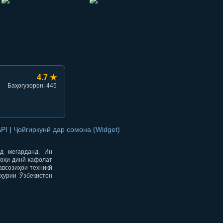
hish
li ulashish
4.7 ★
Баҳогузорон: 445
API
|
Ҷойгиркунӣ дар сомона (Widget)
од мегарданд. Ин
гоҳи динӣ кафолат
авсозиҳои техникӣ
ҳурии Ӯзбекистон