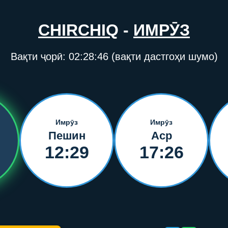
CHIRCHIQ
-
ИМРӮЗ
Вақти ҷорӣ:
02:28:46
(вақти дастгоҳи шумо)
Имрӯз
Имрӯз
Пешин
Аср
12:29
17:26