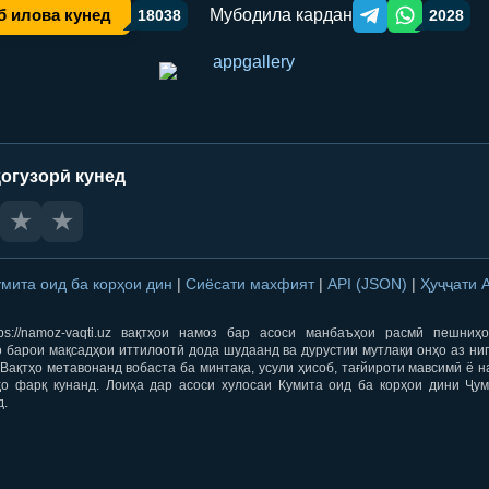
Мубодила кардан
б илова кунед
18038
2028
Telegram orqali ulas
WhatsApp orqa
огузорӣ кунед
★
★
умита оид ба корҳои дин
|
Сиёсати махфият
|
API (JSON)
|
Ҳуҷҷати 
ps://namoz-vaqti.uz вақтҳои намоз бар асоси манбаъҳои расмӣ пешниҳ
 барои мақсадҳои иттилоотӣ дода шудаанд ва дурустии мутлақи онҳо аз ни
Вақтҳо метавонанд вобаста ба минтақа, усули ҳисоб, тағйироти мавсимӣ ё н
ҳо фарқ кунанд. Лоиҳа дар асоси хулосаи Кумита оид ба корҳои дини Ҷум
д.