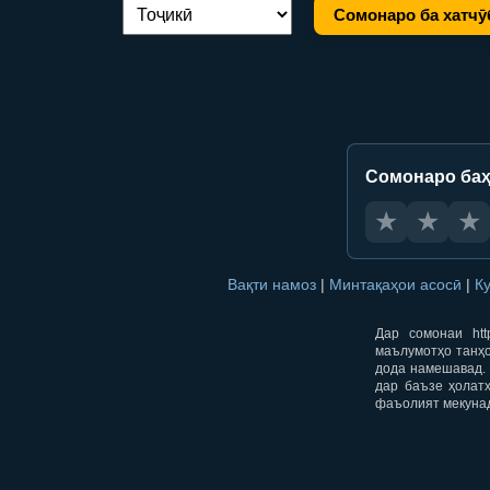
Сомонаро ба хатчӯ
Иваз кардани забон:
Сомонаро баҳ
★
★
★
Вақти намоз
|
Минтақаҳои асосӣ
|
К
Дар сомонаи htt
маълумотҳо танҳо
дода намешавад. 
дар баъзе ҳолат
фаъолият мекуна