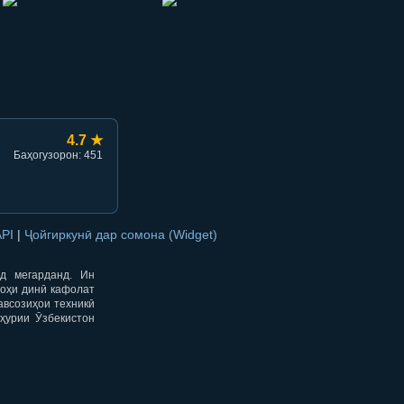
hish
li ulashish
4.7 ★
Баҳогузорон: 451
API
|
Ҷойгиркунӣ дар сомона (Widget)
од мегарданд. Ин
гоҳи динӣ кафолат
авсозиҳои техникӣ
ҳурии Ӯзбекистон