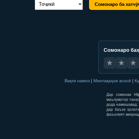
Сомонаро ба хатчӯ
Иваз кардани забон:
Сомонаро баҳ
★
★
★
Вақти намоз
|
Минтақаҳои асосӣ
|
К
Дар сомонаи htt
маълумотҳо танҳо
дода намешавад. 
дар баъзе ҳолат
фаъолият мекуна