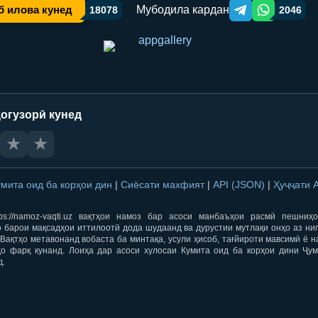
Мубодила кардан
б илова кунед
18078
2046
Telegram orqali ulas
WhatsApp orqa
огузорӣ кунед
★
★
умита оид ба корҳои дин
|
Сиёсати махфият
|
API (JSON)
|
Ҳуҷҷати 
ps://namoz-vaqti.uz вақтҳои намоз бар асоси манбаъҳои расмӣ пешниҳ
 барои мақсадҳои иттилоотӣ дода шудаанд ва дурустии мутлақи онҳо аз ни
Вақтҳо метавонанд вобаста ба минтақа, усули ҳисоб, тағйироти мавсимӣ ё н
ҳо фарқ кунанд. Лоиҳа дар асоси хулосаи Кумита оид ба корҳои дини Ҷум
д.