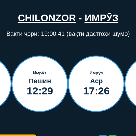
CHILONZOR
-
ИМРӮЗ
Вақти ҷорӣ:
19:00:41
(вақти дастгоҳи шумо)
Имрӯз
Имрӯз
Пешин
Аср
12:29
17:26