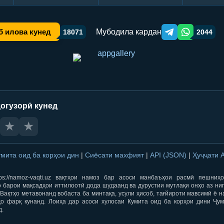
Мубодила кардан
б илова кунед
18071
2044
Telegram orqali ulas
WhatsApp orqa
огузорӣ кунед
★
★
умита оид ба корҳои дин
|
Сиёсати махфият
|
API (JSON)
|
Ҳуҷҷати 
ps://namoz-vaqti.uz вақтҳои намоз бар асоси манбаъҳои расмӣ пешниҳ
 барои мақсадҳои иттилоотӣ дода шудаанд ва дурустии мутлақи онҳо аз ни
Вақтҳо метавонанд вобаста ба минтақа, усули ҳисоб, тағйироти мавсимӣ ё н
ҳо фарқ кунанд. Лоиҳа дар асоси хулосаи Кумита оид ба корҳои дини Ҷум
д.