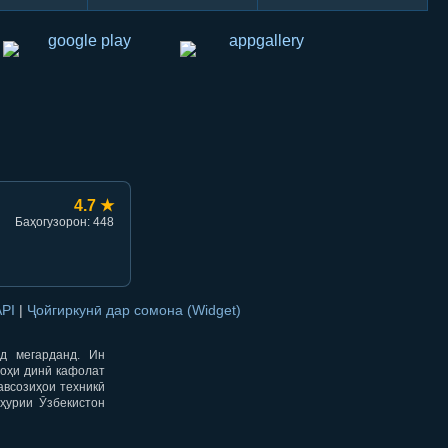
hish
li ulashish
4.7 ★
Баҳогузорон: 448
API
|
Ҷойгиркунӣ дар сомона (Widget)
од мегарданд. Ин
гоҳи динӣ кафолат
авсозиҳои техникӣ
ҳурии Ӯзбекистон