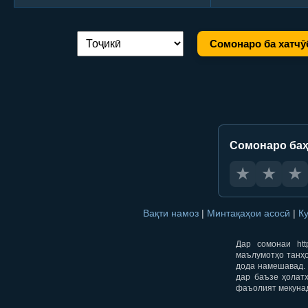
Сомонаро ба хатчӯ
Иваз кардани забон:
Сомонаро баҳ
★
★
★
Вақти намоз
|
Минтақаҳои асосӣ
|
К
Дар сомонаи htt
маълумотҳо танҳо
дода намешавад. 
дар баъзе ҳолат
фаъолият мекуна