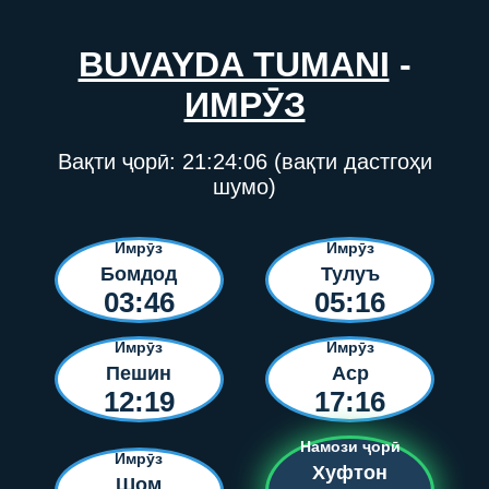
BUVAYDA TUMANI
-
ИМРӮЗ
Вақти ҷорӣ:
21:24:06
(вақти дастгоҳи
шумо)
Имрӯз
Имрӯз
Бомдод
Тулуъ
03:46
05:16
Имрӯз
Имрӯз
Пешин
Аср
12:19
17:16
Намози ҷорӣ
Имрӯз
Хуфтон
Шом