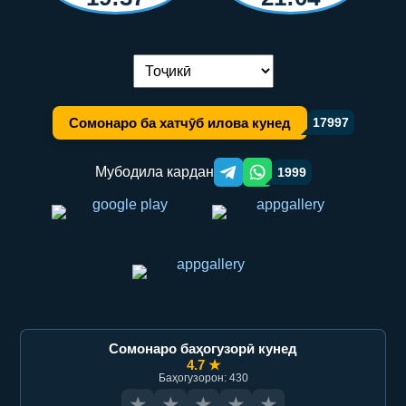
Иваз кардани забон:
Сомонаро ба хатчӯб илова кунед
17997
Мубодила кардан
1999
Telegram orqali ulashish
WhatsApp orqali ulashish
Сомонаро баҳогузорӣ кунед
4.7 ★
Баҳогузорон: 430
★
★
★
★
★