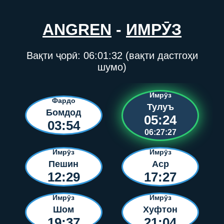
ANGREN
-
ИМРӮЗ
Вақти ҷорӣ:
06:01:32
(вақти дастгоҳи
шумо)
Имрӯз
Фардо
Тулуъ
Бомдод
05:24
03:54
06:27:27
Имрӯз
Имрӯз
Пешин
Аср
12:29
17:27
Имрӯз
Имрӯз
Шом
Хуфтон
19:37
21:04