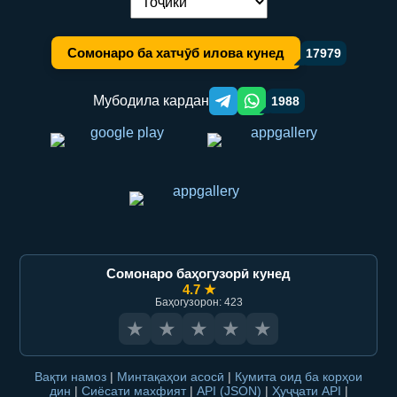
Иваз кардани забон:
Сомонаро ба хатчӯб илова кунед
17979
Мубодила кардан
1988
Telegram orqali ulashish
WhatsApp orqali ulashish
Сомонаро баҳогузорӣ кунед
4.7 ★
Баҳогузорон: 423
★
★
★
★
★
Вақти намоз
|
Минтақаҳои асосӣ
|
Кумита оид ба корҳои
дин
|
Сиёсати махфият
|
API (JSON)
|
Ҳуҷҷати API
|