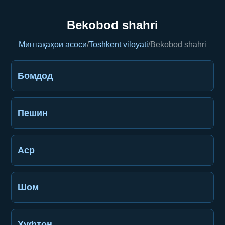
Bekobod shahri
Минтақаҳои асосӣ
/
Toshkent viloyati
/
Bekobod shahri
Бомдод
Пешин
Аср
Шом
Хуфтон