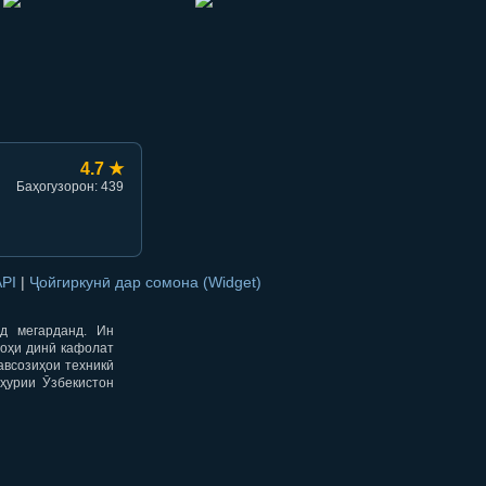
hish
li ulashish
4.7 ★
Баҳогузорон: 439
API
|
Ҷойгиркунӣ дар сомона (Widget)
од мегарданд. Ин
гоҳи динӣ кафолат
авсозиҳои техникӣ
ҳурии Ӯзбекистон