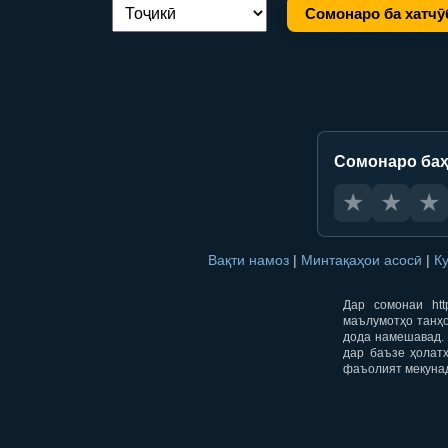
Сомонаро ба хатчӯ
Иваз кардани забон:
Сомонаро баҳ
★
★
★
Вақти намоз
|
Минтақаҳои асосӣ
|
К
Дар сомонаи htt
маълумотҳо танҳо
дода намешавад. 
дар баъзе ҳолат
фаъолият мекуна