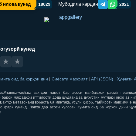
Мубодила кардан
б илова кунед
18029
2021
Telegram orqali ulas
WhatsApp orqa
огузорӣ кунед
★
★
умита оид ба корҳои дин
|
Сиёсати махфият
|
API (JSON)
|
Ҳуҷҷати 
ps://namoz-vaqti.uz вақтҳои намоз бар асоси манбаъҳои расмӣ пешниҳ
 барои мақсадҳои иттилоотӣ дода шудаанд ва дурустии мутлақи онҳо аз ни
Вақтҳо метавонанд вобаста ба минтақа, усули ҳисоб, тағйироти мавсимӣ ё н
ҳо фарқ кунанд. Лоиҳа дар асоси хулосаи Кумита оид ба корҳои дини Ҷум
д.