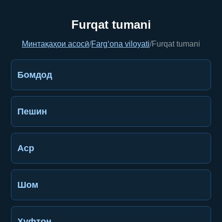
Furqat tumani
Минтақаҳои асосӣ
/
Farg‘ona viloyati
/
Furqat tumani
Бомдод
Пешин
Аср
Шом
Хуфтон