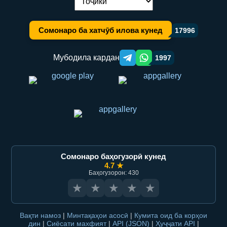
Иваз кардани забон:
Сомонаро ба хатчӯб илова кунед
17996
Мубодила кардан
1997
Telegram orqali ulashish
WhatsApp orqali ulashish
Сомонаро баҳогузорӣ кунед
4.7 ★
Баҳогузорон: 430
★
★
★
★
★
Вақти намоз
|
Минтақаҳои асосӣ
|
Кумита оид ба корҳои
дин
|
Сиёсати махфият
|
API (JSON)
|
Ҳуҷҷати API
|