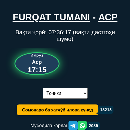
FURQAT TUMANI
-
АСР
Вақти ҷорӣ:
07:36:17
(вақти дастгоҳи
шумо)
Имрӯз
Аср
17:15
Иваз кардани забон:
Сомонаро ба хатчӯб илова кунед
18213
Мубодила кардан
2089
Telegram orqali ulashish
WhatsApp orqali ulashish