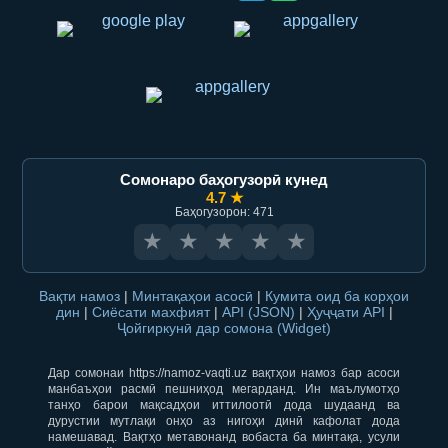
Сомонаро баҳогузорӣ кунед
4.7 ★
Баҳогузорон: 471
★
★
★
★
★
Вақти намоз
|
Минтақаҳои асосӣ
|
Кумита оид ба корҳои
дин
|
Сиёсати махфият
|
API (JSON)
|
Ҳуҷҷати API
|
Ҷойгиркунӣ дар сомона (Widget)
Дар сомонаи https://namoz-vaqti.uz вақтҳои намоз бар асоси
манбаъҳои расмӣ пешниҳод мегарданд. Ин маълумотҳо
танҳо барои мақсадҳои иттилоотӣ дода шудаанд ва
дурустии мутлақи онҳо аз нигоҳи динӣ кафолат дода
намешавад. Вақтҳо метавонанд вобаста ба минтақа, усули