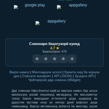
Сомонаро баҳогузорӣ кунед
4.7 ★
Баҳогузорон: 475
★
★
★
★
★
Вақти намоз
|
Минтақаҳои асосӣ
|
Кумита оид ба корҳои
дин
|
Сиёсати махфият
|
API (JSON)
|
Ҳуҷҷати API
|
Ҷойгиркунӣ дар сомона (Widget)
Дар сомонаи https://namoz-vaqti.uz вақтҳои намоз бар асоси
манбаъҳои расмӣ пешниҳод мегарданд. Ин маълумотҳо
танҳо барои мақсадҳои иттилоотӣ дода шудаанд ва
дурустии мутлақи онҳо аз нигоҳи динӣ кафолат дода
намешавад. Вақтҳо метавонанд вобаста ба минтақа, усули