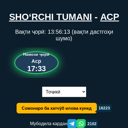
SHO‘RCHI TUMANI
-
АСР
Вақти ҷорӣ:
13:56:13
(вақти дастгоҳи
шумо)
Намози ҷорӣ
Аср
17:33
Иваз кардани забон:
Сомонаро ба хатчӯб илова кунед
18223
Мубодила кардан
2102
Telegram orqali ulashish
WhatsApp orqali ulashish