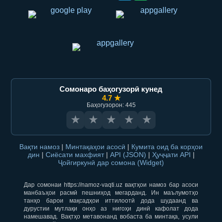
Сомонаро баҳогузорӣ кунед
4.7 ★
Баҳогузорон: 445
★
★
★
★
★
Вақти намоз
|
Минтақаҳои асосӣ
|
Кумита оид ба корҳои
дин
|
Сиёсати махфият
|
API (JSON)
|
Ҳуҷҷати API
|
Ҷойгиркунӣ дар сомона (Widget)
Дар сомонаи https://namoz-vaqti.uz вақтҳои намоз бар асоси
манбаъҳои расмӣ пешниҳод мегарданд. Ин маълумотҳо
танҳо барои мақсадҳои иттилоотӣ дода шудаанд ва
дурустии мутлақи онҳо аз нигоҳи динӣ кафолат дода
намешавад. Вақтҳо метавонанд вобаста ба минтақа, усули