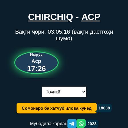
CHIRCHIQ
-
АСР
Вақти ҷорӣ:
03:05:16
(вақти дастгоҳи
шумо)
Имрӯз
Аср
17:26
Иваз кардани забон:
Сомонаро ба хатчӯб илова кунед
18038
Мубодила кардан
2028
Telegram orqali ulashish
WhatsApp orqali ulashish