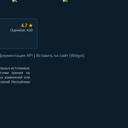
4.7 ★
Оценили: 430
Документация API
|
Вставить на сайт (Widget)
альных источников.
точки зрения не
ных изменений или
елигий Республики