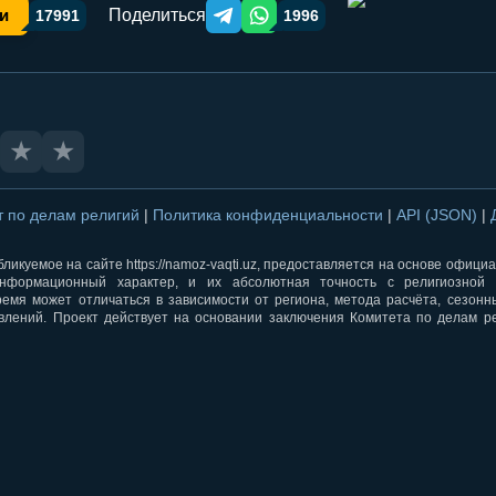
Поделиться
и
17991
1996
Telegram orqali ulashish
WhatsApp orqali ulashish
★
★
т по делам религий
|
Политика конфиденциальности
|
API (JSON)
|
ликуемое на сайте https://namoz-vaqti.uz, предоставляется на основе офици
нформационный характер, и их абсолютная точность с религиозной 
ремя может отличаться в зависимости от региона, метода расчёта, сезон
влений. Проект действует на основании заключения Комитета по делам р